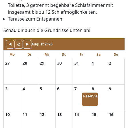
Toilette, 3 getrennt begehbare Schlafzimmer mit
insgesamt bis zu 12 Schlafmöglichkeiten.
Terasse zum Entspannen
Schau dir auch die Grundrisse unten an!
◀
◎
▶
August 2026
Mo
Di
Mi
Do
Fr
Sa
So
27
28
29
30
31
1
2
3
4
5
6
7
8
9
Reserviert
10
11
12
13
14
15
16